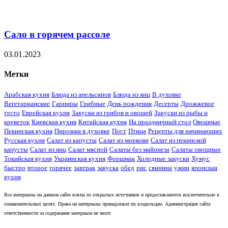
Сало в горячем рассоле
03.01.2023
Метки
Арабская кухня
Блюда из апельсинов
Блюда из яиц
В духовке
Вегетарианские
Гарниры
Грибные
День рождения
Десерты
Дрожжевое
тесто
Еврейская кухня
Закуски из грибов и овощей
Закуски из рыбы и
креветок
Киевская кухня
Китайская кухня
На праздничный стол
Овощные
Пекинская кухня
Пирожки в духовке
Пост
Птица
Рецепты для начинающих
Русская кухня
Салат из капусты
Салат из моркови
Салат из пекинской
капусты
Салат из яиц
Салат мясной
Салаты без майонеза
Салаты овощные
Токийская кухня
Украинская кухня
Форшмак
Холодные закуски
Хумус
быстро
второе
горячее
завтрак
закуска
обед
рис
свинина
ужин
японская
кухня
Все материалы на данном сайте взяты из открытых источников и предоставляются исключительно в
ознакомительных целях. Права на материалы принадлежат их владельцам. Администрация сайта
ответственности за содержание материала не несет.