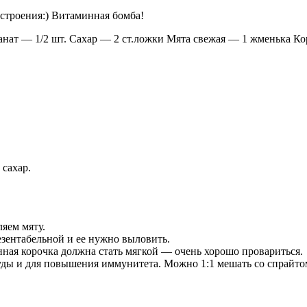
строения:) Витаминная бомба!
ат — 1/2 шт. Сахар — 2 ст.ложки Мята свежая — 1 жменька Ко
 сахар.
яем мяту.
езентабельной и ее нужно выловить.
ая корочка должна стать мягкой — очень хорошо провариться.
уды и для повышения иммунитета. Можно 1:1 мешать со спрайто