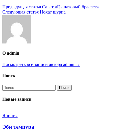
Навигация
Предыдущая статья
Салат «Гранатовый браслет»
Следующая статья
Нохат шурпа
по
записям
О admin
Посмотреть все записи автора admin →
Поиск
Найти:
Новые записи
Япония
Эби темпура