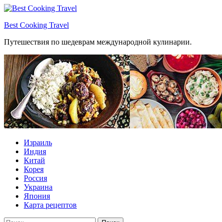
Перейти
к
Best Cooking Travel
содержимому
Путешествия по шедеврам международной кулинарии.
Израиль
Индия
Китай
Корея
Россия
Украина
Япония
Карта рецептов
Найти: