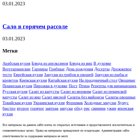
03.01.2023
Сало в горячем рассоле
03.01.2023
Метки
Арабская кухня
Блюда из апельсинов
Блюда из яиц
В духовке
Вегетарианские
Гарниры
Грибные
День рождения
Десерты
Дрожжевое
тесто
Еврейская кухня
Закуски из грибов и овощей
Закуски из рыбы и
креветок
Киевская кухня
Китайская кухня
На праздничный стол
Овощные
Пекинская кухня
Пирожки в духовке
Пост
Птица
Рецепты для начинающих
Русская кухня
Салат из капусты
Салат из моркови
Салат из пекинской
капусты
Салат из яиц
Салат мясной
Салаты без майонеза
Салаты овощные
Токийская кухня
Украинская кухня
Форшмак
Холодные закуски
Хумус
быстро
второе
горячее
завтрак
закуска
обед
рис
свинина
ужин
японская
кухня
Все материалы на данном сайте взяты из открытых источников и предоставляются исключительно в
ознакомительных целях. Права на материалы принадлежат их владельцам. Администрация сайта
ответственности за содержание материала не несет.