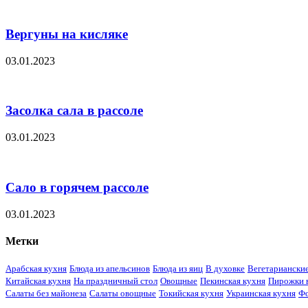
Вергуны на кисляке
03.01.2023
Засолка сала в рассоле
03.01.2023
Сало в горячем рассоле
03.01.2023
Метки
Арабская кухня
Блюда из апельсинов
Блюда из яиц
В духовке
Вегетариански
Китайская кухня
На праздничный стол
Овощные
Пекинская кухня
Пирожки в
Салаты без майонеза
Салаты овощные
Токийская кухня
Украинская кухня
Ф