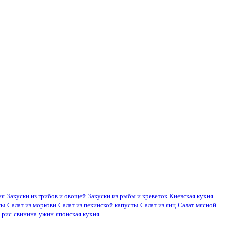
ня
Закуски из грибов и овощей
Закуски из рыбы и креветок
Киевская кухня
ты
Салат из моркови
Салат из пекинской капусты
Салат из яиц
Салат мясной
рис
свинина
ужин
японская кухня