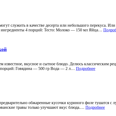
огут служить в качестве десерта или небольшого перекуса. Или
/ ингредиенты 4 порций: Тесто: Молоко — 150 мл Яйца…
Подро
кой
м известное, вкусное и сытное блюдо. Делюсь классическим ре
10 порций: Говядина — 500 гр Вода — 2 л…
Подробнее
предварительно обжаренные кусочки куриного филе тушатся с лук
рованские травы только улучшают вкус блюда.…
Подробнее