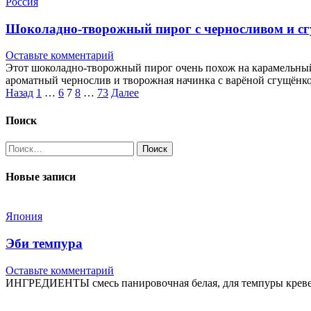
Россия
Шоколадно-творожный пирог с черносливом и с
Оставьте комментарий
Этот шоколадно-творожный пирог очень похож на карамельный ч
ароматный чернослив и творожная начинка с варёной сгущёнко
Пагинация
Назад
1
…
6
7
8
…
73
Далее
записей
Поиск
Найти:
Новые записи
Япония
Эби темпура
Оставьте комментарий
ИНГРЕДИЕНТЫ смесь панировочная белая, для темпуры креветки