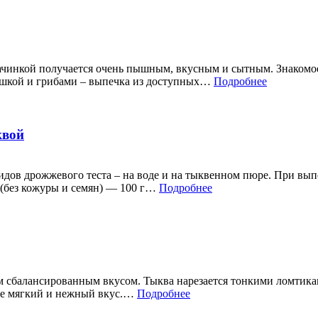
ачинкой получается очень пышным, вкусным и сытным. Знакомое
тошкой и грибами – выпечка из доступных…
Подробнее
квой
идов дрожжевого теста – на воде и на тыквенном пюре. При вы
 (без кожуры и семян) — 100 г…
Подробнее
 сбалансированным вкусом. Тыква нарезается тонкими ломтика
нке мягкий и нежный вкус.…
Подробнее