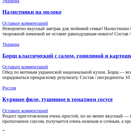
Украина
Налистники на молоке
Оставьте комментарий
Невероятно вкусный завтрак для любимой семьи! Налистники м
творожной начинкой не оставят равнодушным никого! Состав 
Украина
Борщ классический с салом, говядиной и картош
Оставьте комментарий
Обед по мотивам украинской национальной кухни. Борщ — все
порадоваться прекрасному результату. Состав / ингредиенты 
Россия
Куриное филе, тушенное в томатном сосусе
Оставьте комментарий
Рецепт приготовления очень простой, но не менее вкусный — 
пропитанное соусом, получается очень нежным и сочным, а п