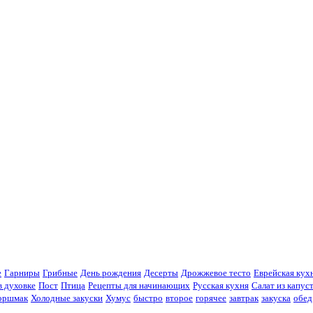
е
Гарниры
Грибные
День рождения
Десерты
Дрожжевое тесто
Еврейская кух
 духовке
Пост
Птица
Рецепты для начинающих
Русская кухня
Салат из капус
оршмак
Холодные закуски
Хумус
быстро
второе
горячее
завтрак
закуска
обед