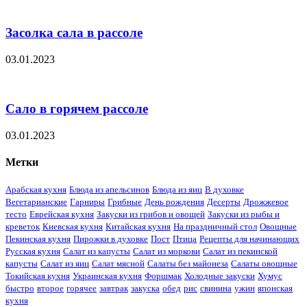
Засолка сала в рассоле
03.01.2023
Сало в горячем рассоле
03.01.2023
Метки
Арабская кухня
Блюда из апельсинов
Блюда из яиц
В духовке
Вегетарианские
Гарниры
Грибные
День рождения
Десерты
Дрожжевое
тесто
Еврейская кухня
Закуски из грибов и овощей
Закуски из рыбы и
креветок
Киевская кухня
Китайская кухня
На праздничный стол
Овощные
Пекинская кухня
Пирожки в духовке
Пост
Птица
Рецепты для начинающих
Русская кухня
Салат из капусты
Салат из моркови
Салат из пекинской
капусты
Салат из яиц
Салат мясной
Салаты без майонеза
Салаты овощные
Токийская кухня
Украинская кухня
Форшмак
Холодные закуски
Хумус
быстро
второе
горячее
завтрак
закуска
обед
рис
свинина
ужин
японская
кухня