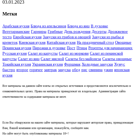
03.01.2023
Метки
Арабская кухня
Блюда из апельсинов
Блюда из яиц
В духовке
Вегетарианские
Гарниры
Грибные
День рождения
Десерты
Дрожжевое
тесто
Еврейская кухня
Закуски из грибов и овощей
Закуски из рыбы и
креветок
Киевская кухня
Китайская кухня
На праздничный стол
Овощные
Пекинская кухня
Пирожки в духовке
Пост
Птица
Рецепты для начинающих
Русская кухня
Салат из капусты
Салат из моркови
Салат из пекинской
капусты
Салат из яиц
Салат мясной
Салаты без майонеза
Салаты овощные
Токийская кухня
Украинская кухня
Форшмак
Холодные закуски
Хумус
быстро
второе
горячее
завтрак
закуска
обед
рис
свинина
ужин
японская
кухня
Все материалы на данном сайте взяты из открытых источников и предоставляются исключительно в
ознакомительных целях. Права на материалы принадлежат их владельцам. Администрация сайта
ответственности за содержание материала не несет.
Если Вы обнаружили на нашем сайте материалы, которые нарушают авторские права, принадлежащие
Вам, Вашей компании или организации, пожалуйста, сообщите нам.
На сайте могут быть опубликованы материалы 18+!